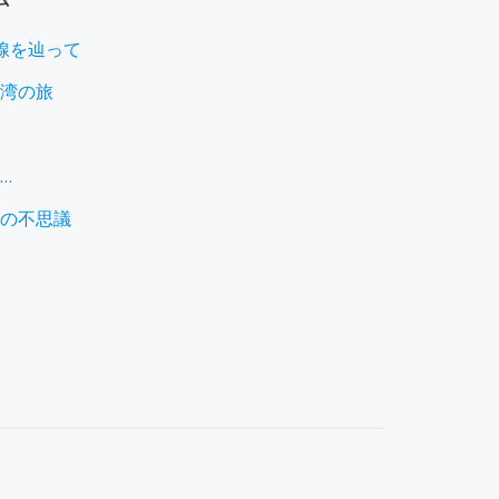
線を辿って
湾の旅
…
の不思議