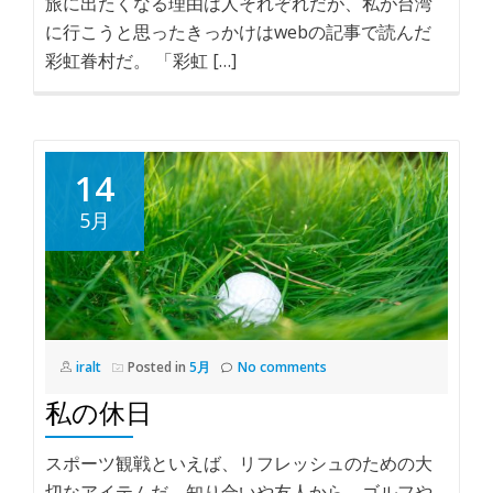
旅に出たくなる理由は人それぞれだが、私が台湾
に行こうと思ったきっかけはwebの記事で読んだ
彩虹眷村だ。 「彩虹 […]
14
5月
iralt
Posted in
5月
No comments
私の休日
スポーツ観戦といえば、リフレッシュのための大
切なアイテムだ。知り合いや友人から、ゴルフや